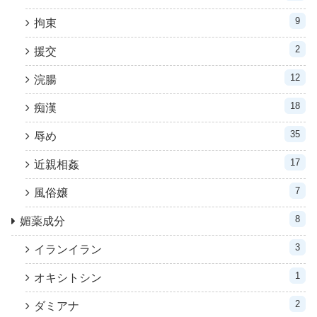
9
拘束
2
援交
12
浣腸
18
痴漢
35
辱め
17
近親相姦
7
風俗嬢
8
媚薬成分
3
イランイラン
1
オキシトシン
2
ダミアナ