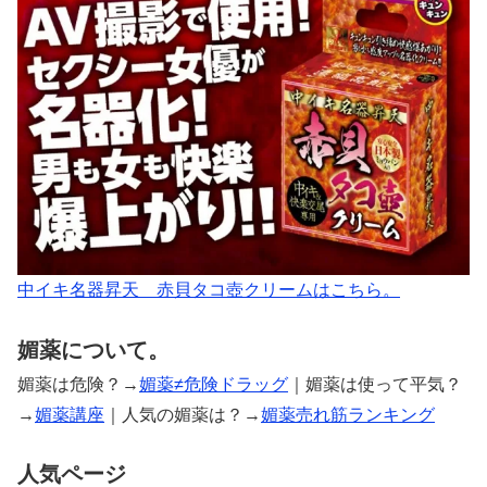
中イキ名器昇天 赤貝タコ壺クリームはこちら。
媚薬について。
媚薬は危険？→
媚薬≠危険ドラッグ
｜媚薬は使って平気？
→
媚薬講座
｜人気の媚薬は？→
媚薬売れ筋ランキング
人気ページ