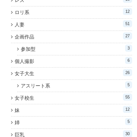
レズ
12
ロリ系
51
人妻
27
企画作品
3
参加型
6
個人撮影
26
女子大生
5
アスリート系
55
女子校生
12
妹
5
姉
30
巨乳