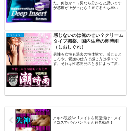
た。何故か？→男なら分かると思います
が感度が上がったら？果てるのも早い。
って考えますよね？それでは感度アップ
の媚薬を使ったら→早漏でシラケるっ
て。。。(ヾﾉ･∀･`)wwwでも媚薬って女性
用が主流で「男も...
感じないのは俺のせい？クリーム
イランイラン
タイプ媚薬、国内生産の潮時雨
（しおしぐれ）
男性も女性も過去の性体験で、感じると
ころや、愛撫の仕方で感じ方は様々で
す。それは性感開発のときによって変わ
ってくるからなのですが回を重ねるごと
に、互いに感じるところを理解し求め合
います。互いに夢中になってSEXしてい
る時は、あなたも「もっと...
アキバ現役No.1メイドを媚薬漬け！メイ
ドコスでパイパンちゃん解禁動画！