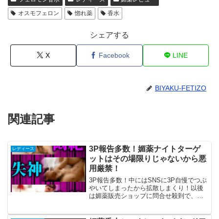
オスモフェロン
惚れ薬
香水
シェアする
X
Facebook
LINE
BIYAKU-FETIZO
関連記事
3P報告多数！媚薬ナイトターゲ
レディース
ットはその場限りじゃないから悪
用厳禁！
3P報告多数！中にはSNSに3P自慢でつぶ
やいてしまったから拡散しまくり！以後
は媚薬販売ショップに問合せ殺到で、発
売1週間で2000個販売！！年々新開発され
る媚薬だけに、粗悪品の心配もなく良い