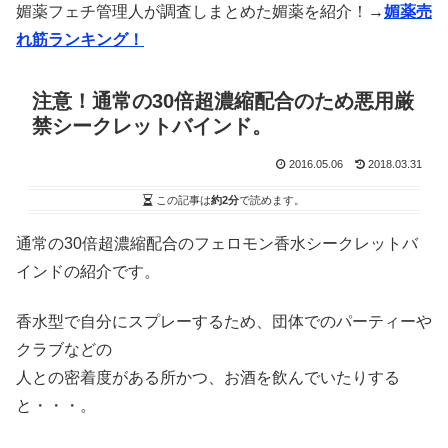
媚薬フェチ管理人が調査しまとめた媚薬を紹介！→
媚薬売
れ筋ランキング！
注意！通常の30倍超濃縮配合のため悪用厳
禁シークレットバインド。
2016.05.06
2018.03.31
この記事は
約2分
で読めます。
通常の30倍超濃縮配合のフェロモン香水シークレットバ
インドの紹介です。
香水型で自分にスプレーするため、団体でのパーティーや
クラブなどの
人との密着度がある所かつ、お酒を飲んでいたりする
と・・・。