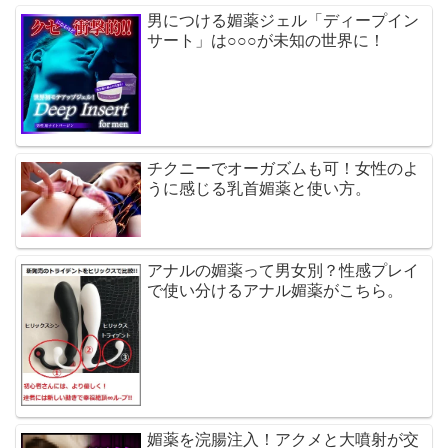
男につける媚薬ジェル「ディープイン
サート」は○○○が未知の世界に！
チクニーでオーガズムも可！女性のよ
うに感じる乳首媚薬と使い方。
アナルの媚薬って男女別？性感プレイ
で使い分けるアナル媚薬がこちら。
媚薬を浣腸注入！アクメと大噴射が交