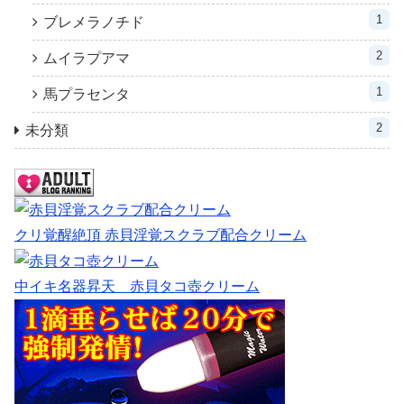
1
ブレメラノチド
2
ムイラプアマ
1
馬プラセンタ
2
未分類
クリ覚醒絶頂 赤貝淫覚スクラブ配合クリーム
中イキ名器昇天 赤貝タコ壺クリーム