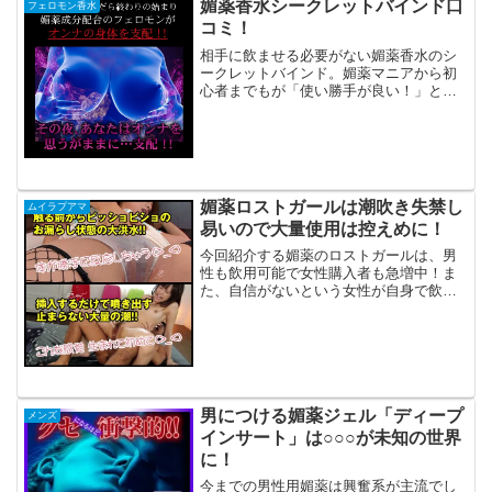
のか？ダメなのか？迷った時点で手に入
媚薬香水シークレットバインド口
フェロモン香水
らなくなる可...
コミ！
相手に飲ませる必要がない媚薬香水のシ
ークレットバインド。媚薬マニアから初
心者までもが「使い勝手が良い！」と評
判！女性を虜にできるシークレットバイ
ンドについて説明します。それでは、ど
んな成分で作られているのか見てみまし
ょう。皆天然のもので、決...
媚薬ロストガールは潮吹き失禁し
ムイラプアマ
易いので大量使用は控えめに！
今回紹介する媚薬のロストガールは、男
性も飲用可能で女性購入者も急増中！ま
た、自信がないという女性が自身で飲ま
れる方もいます。このことから何が言え
るかというと、異性に対し積極的になり
男性女性でもOKな媚薬ということが解り
ます。男性がよく勘違い...
男につける媚薬ジェル「ディープ
メンズ
インサート」は○○○が未知の世界
に！
今までの男性用媚薬は興奮系が主流でし