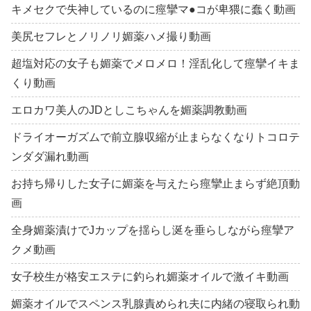
キメセクで失神しているのに痙攣マ●コが卑猥に蠢く動画
美尻セフレとノリノリ媚薬ハメ撮り動画
超塩対応の女子も媚薬でメロメロ！淫乱化して痙攣イキま
くり動画
エロカワ美人のJDとしこちゃんを媚薬調教動画
ドライオーガズムで前立腺収縮が止まらなくなりトコロテ
ンダダ漏れ動画
お持ち帰りした女子に媚薬を与えたら痙攣止まらず絶頂動
画
全身媚薬漬けでJカップを揺らし涎を垂らしながら痙攣ア
クメ動画
女子校生が格安エステに釣られ媚薬オイルで激イキ動画
媚薬オイルでスペンス乳腺責められ夫に内緒の寝取られ動