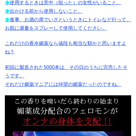
◆
使用するときは意中（狙った）の女性がいること。
◆
出かける前から使用しないこと。
◆
食事、お酒の席でいざというときにトイレなど行って、
お肌に適量をスプレーして使用してください。
これだけの香水媚薬なら値段も相当な額かと思いますよ
ね？
初回に製造された5000本は、その日のうちに完売したそ
うです。
それだけ媚薬マニアには待望の媚薬だったのですね。